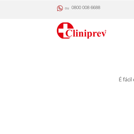
0800 008 6688
ou
É fáci